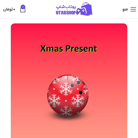
0
منو
0
تومان