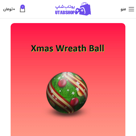
0
منو
0
تومان