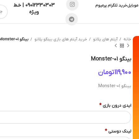
09012330303 | خـط
موبایل
خرید تلگرام پرمیوم
ویـژه
خانه
آیتم های پلاتو
خرید آیتم های بازی بینگو پلاتو
بینگو Monster-01
بینگو Monster-01
تومان
بینگو Monster-01
*
ایدی درون بازی
*
لینک دوستی