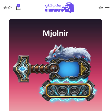
0
منو
0
تومان