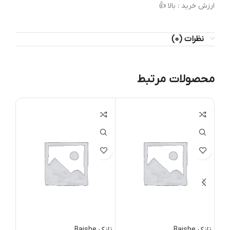
ارزش خرید : بالا 👍
نظرات (0)
محصولات مرتبط
تانک Baishe
تانک Baishe
تانک oodwing