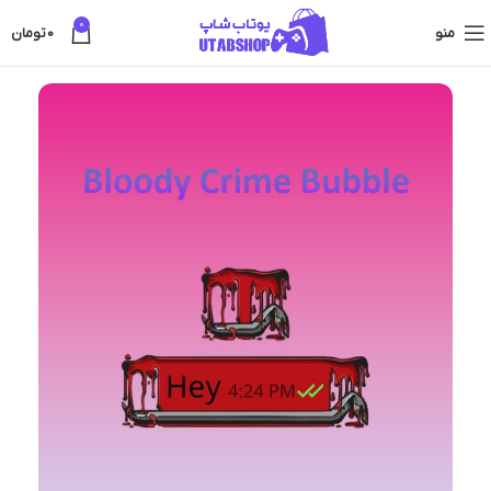
0
منو
0
تومان