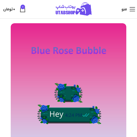
0
منو
0
تومان