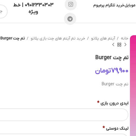
09012330303 | خـط
موبایل
خرید تلگرام پرمیوم
ویـژه
خانه
آیتم های پلاتو
خرید تم آیتم های چت بازی پلاتو
تم چت Burger
تم چت Burger
تومان
تم چت Burger
*
ایدی درون بازی
*
لینک دوستی