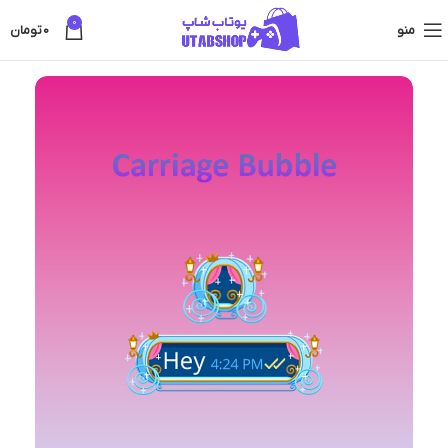
0
منو
0
تومان