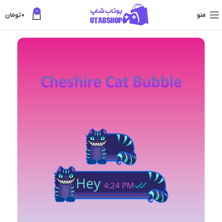
0
منو
0
تومان