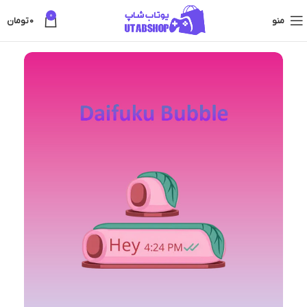
0
منو
0
تومان