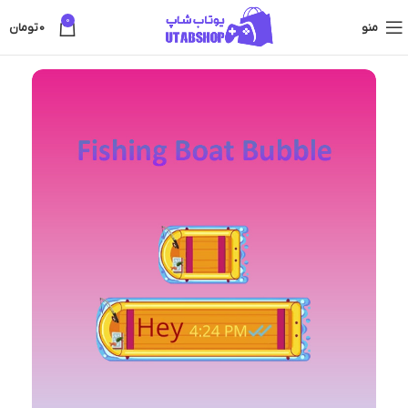
0
منو
0
تومان