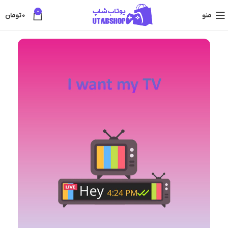
0
منو
0
تومان