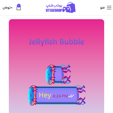
0
منو
0
تومان