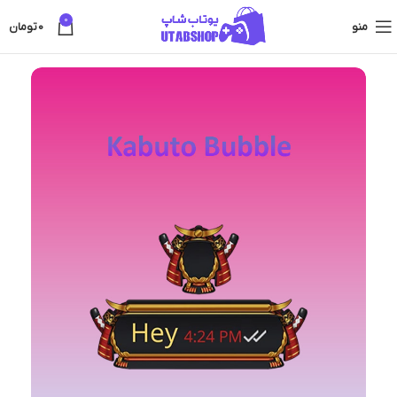
0
منو
0
تومان