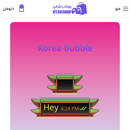
0
منو
0
تومان