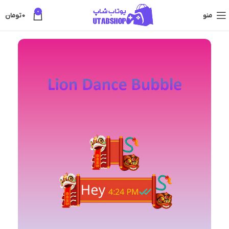
0
منو
0
تومان