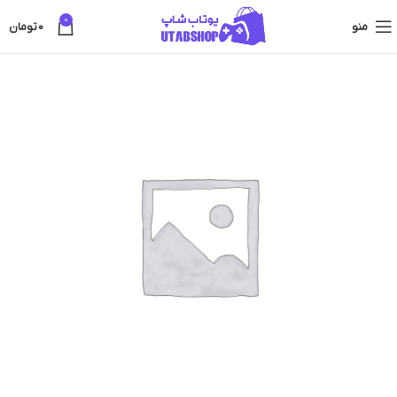
0
منو
0
تومان