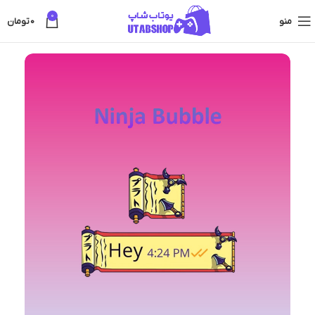
0
منو
0
تومان