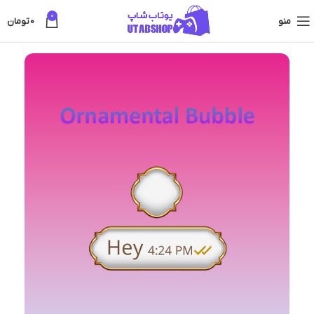
0
منو
0
تومان