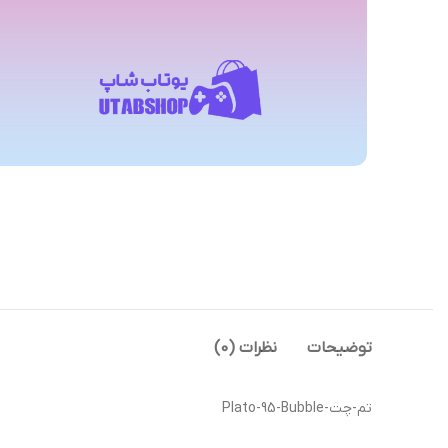
توضیحات
نظرات (0)
تم-چت-Plato-95-Bubble