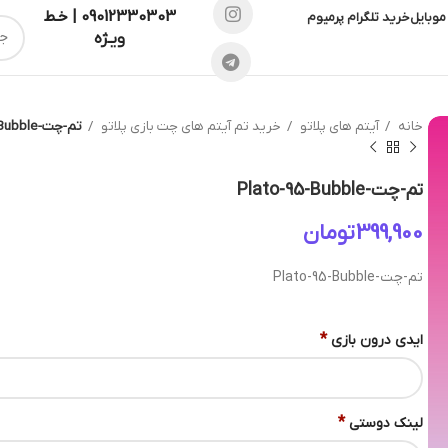
09012330303 | خـط
موبایل
خرید تلگرام پرمیوم
ویـژه
خانه
آیتم های پلاتو
خرید تم آیتم های چت بازی پلاتو
تم-چت-Plato-95-Bubble
تم-چت-Plato-95-Bubble
تومان
تم-چت-Plato-95-Bubble
*
ایدی درون بازی
*
لینک دوستی