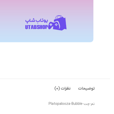
توضیحات
نظرات (0)
تم-چت-Platopalooza-Bubble