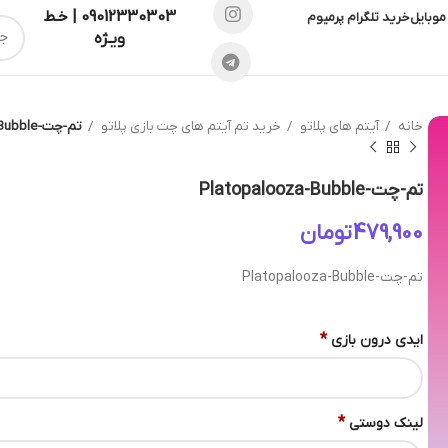
09012330303 | خـط
موبایل
خرید تلگرام پرمیوم
ویـژه
خانه
آیتم های پلاتو
خرید تم آیتم های چت بازی پلاتو
تم-چت-Platopalooza-Bubble
تم-چت-Platopalooza-Bubble
تومان
تم-چت-Platopalooza-Bubble
*
ایدی درون بازی
*
لینک دوستی