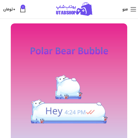
0
منو
0
تومان