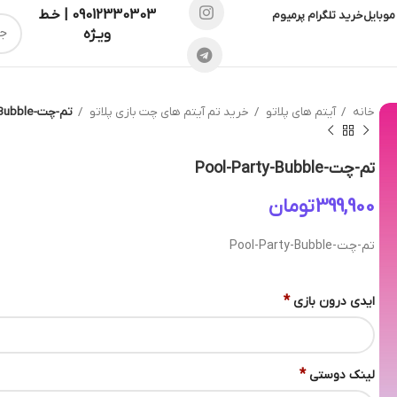
09012330303 | خـط
موبایل
خرید تلگرام پرمیوم
ویـژه
خانه
آیتم های پلاتو
خرید تم آیتم های چت بازی پلاتو
تم-چت-Pool-Party-Bubble
تم-چت-Pool-Party-Bubble
تومان
تم-چت-Pool-Party-Bubble
*
ایدی درون بازی
*
لینک دوستی