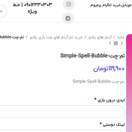
09012330303 | خـط
موبایل
خرید تلگرام پرمیوم
ویـژه
خانه
آیتم های پلاتو
خرید تم آیتم های چت بازی پلاتو
تم-چت-Simple-Spell-Bubble
تم-چت-Simple-Spell-Bubble
تومان
تم-چت-Simple-Spell-Bubble
*
ایدی درون بازی
*
لینک دوستی