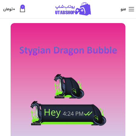
0
منو
0
تومان