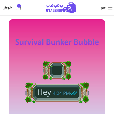
0
منو
0
تومان