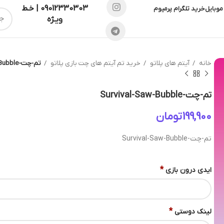
09012330303 | خـط
موبایل
خرید تلگرام پرمیوم
ویـژه
خانه
آیتم های پلاتو
خرید تم آیتم های چت بازی پلاتو
تم-چت-Survival-Saw-Bubble
تم-چت-Survival-Saw-Bubble
تومان
تم-چت-Survival-Saw-Bubble
*
ایدی درون بازی
*
لینک دوستی