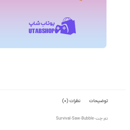
توضیحات
نظرات (0)
تم-چت-Survival-Saw-Bubble