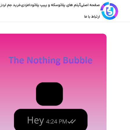
صفحه اصلی
آیتم های پلاتو
سکه و پیپ پلاتو
دامزدی
خرید جم لردز 
ارتباط با ما