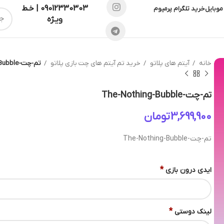
09012330303 | خـط
موبایل
خرید تلگرام پرمیوم
ویـژه
خانه
آیتم های پلاتو
خرید تم آیتم های چت بازی پلاتو
تم-چت-The-Nothing-Bubble
تم-چت-The-Nothing-Bubble
تومان
تم-چت-The-Nothing-Bubble
*
ایدی درون بازی
*
لینک دوستی