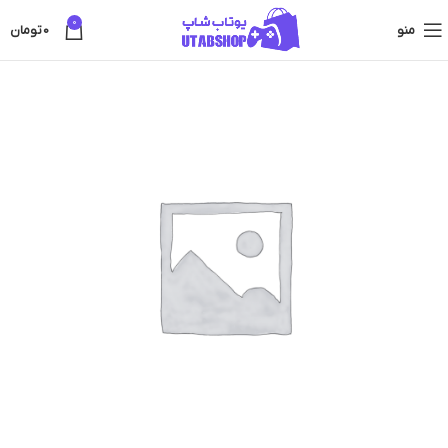
0
منو
0
تومان