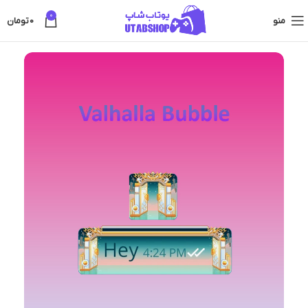
0
منو
0
تومان