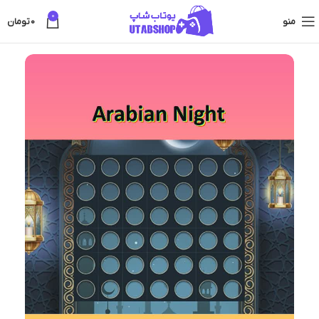
0
منو
0
تومان