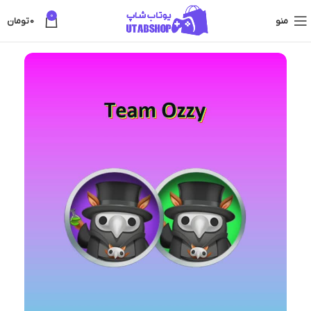
0
منو
0
تومان