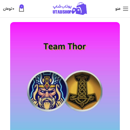
0
منو
0
تومان