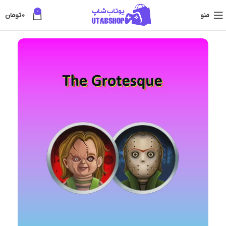
0
منو
0
تومان