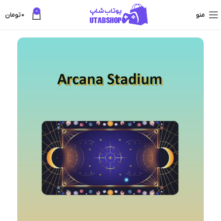
0
منو
0
تومان