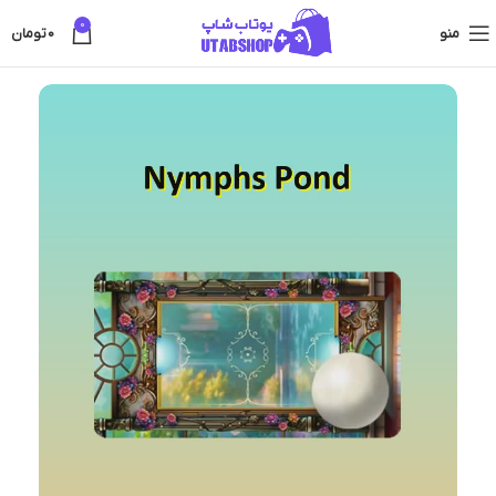
0
منو
0
تومان