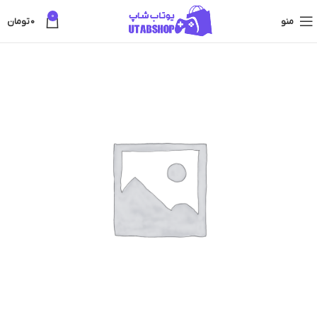
0
منو
0
تومان