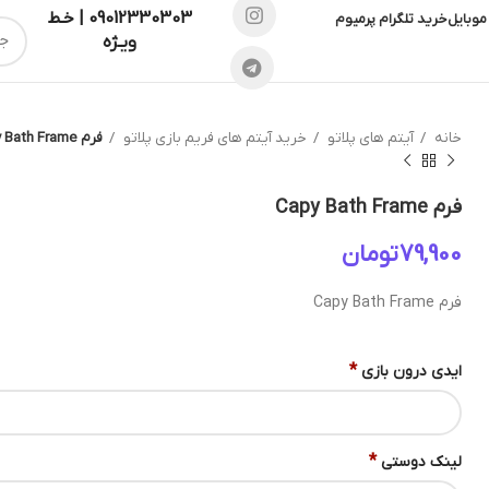
09012330303 | خـط
موبایل
خرید تلگرام پرمیوم
ویـژه
خانه
آیتم های پلاتو
خرید آیتم های فریم بازی پلاتو
فرم Capy Bath Frame
فرم Capy Bath Frame
تومان
فرم Capy Bath Frame
*
ایدی درون بازی
*
لینک دوستی