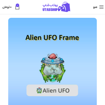
0
منو
0
تومان