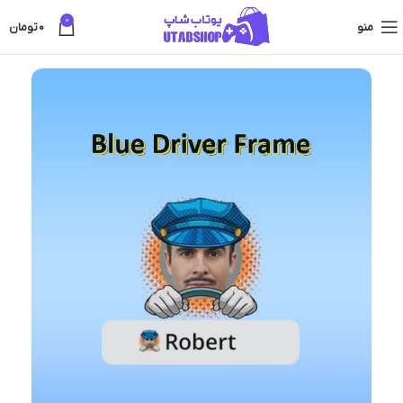
0
منو
0
تومان