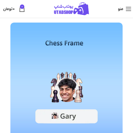
0
منو
0
تومان