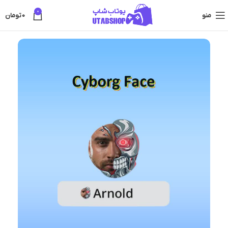
0
منو
0
تومان