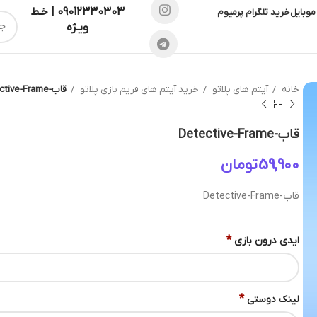
09012330303 | خـط
موبایل
خرید تلگرام پرمیوم
ویـژه
خانه
آیتم های پلاتو
خرید آیتم های فریم بازی پلاتو
قاب-Detective-Frame
قاب-Detective-Frame
تومان
قاب-Detective-Frame
*
ایدی درون بازی
*
لینک دوستی