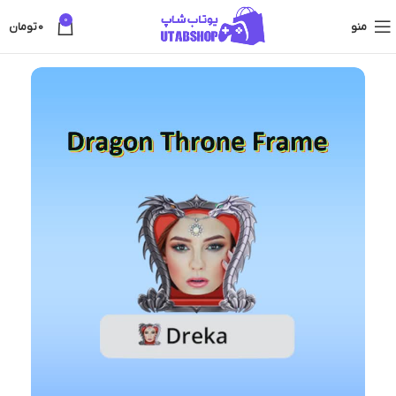
0
منو
0
تومان