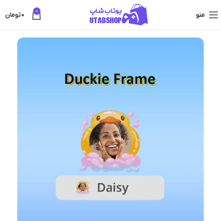
0
منو
0
تومان