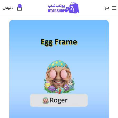
0
منو
0
تومان