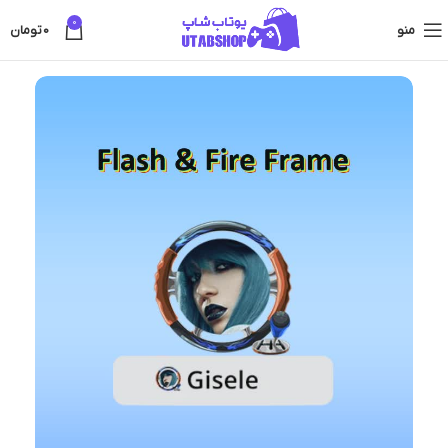
0
منو
0
تومان