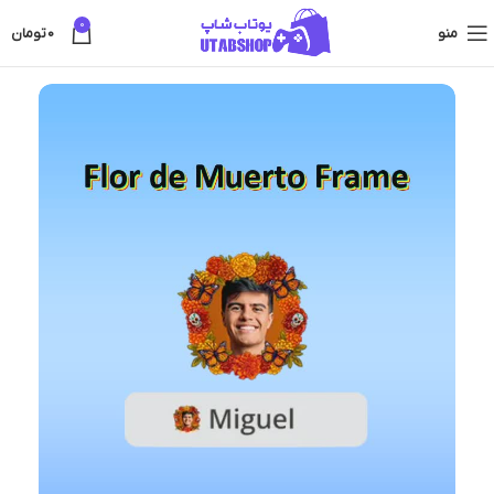
0
منو
0
تومان