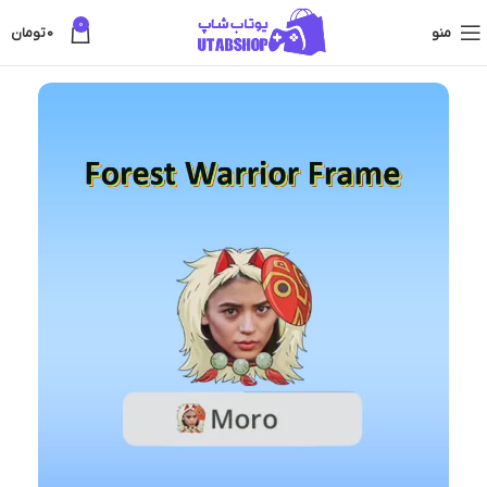
0
منو
0
تومان