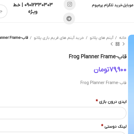
09012330303 | خـط
موبایل
خرید تلگرام پرمیوم
ویـژه
خانه
آیتم های پلاتو
خرید آیتم های فریم بازی پلاتو
قاب-Frog Planner Frame
قاب-Frog Planner Frame
تومان
قاب-Frog Planner Frame
*
ایدی درون بازی
*
لینک دوستی